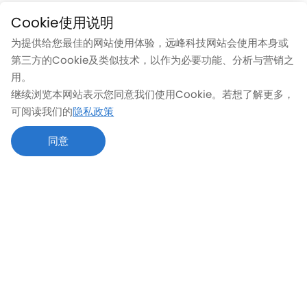
智能进入
智能空间
Cookie使用说明
提供体验更好的智能进入服务，让
让汽车更懂你，让出行更美好
为提供给您最佳的网站使用体验，远峰科技网站会使用本身或
进出场景更安全、更便捷
第三方的Cookie及类似技术，以作为必要功能、分析与营销之
用。
继续浏览本网站表示您同意我们使用Cookie。若想了解更多，
可阅读我们的
隐私政策
同意
流媒体内后视镜
流媒体外后视镜
智能镜像
高颜值&高性能引领行业