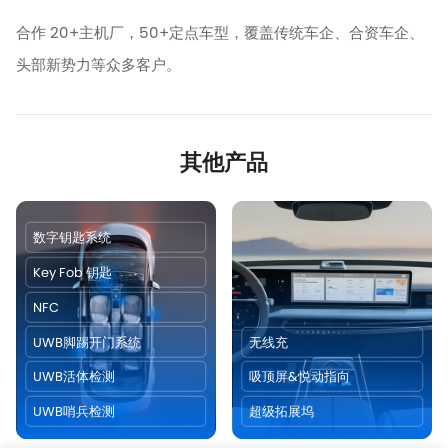
合作 20+主机厂，50+定点车型，覆盖
传统车企、合资车企、
头部新势力等众多客户。
其他产品
数字钥匙系统
Key Fob 钥匙
NFC
UWB脚踢开门系统
无线充
UWB活体检测
吸顶屏&悦动指向
UWB哨兵检测
超级拓展坞